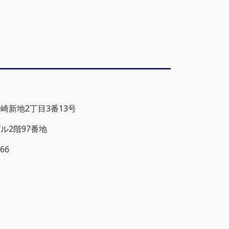
崎新地2丁目3番13号
ル2階97番地
6866